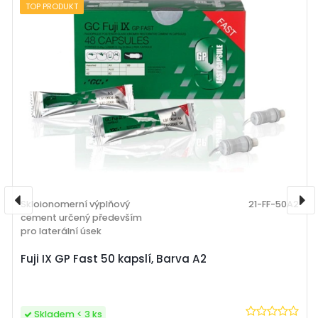
TOP PRODUKT
Skloionomerní výplňový
21-FF-50A2
cement určený především
pro laterální úsek
Fuji IX GP Fast 50 kapslí, Barva A2
Skladem < 3 ks