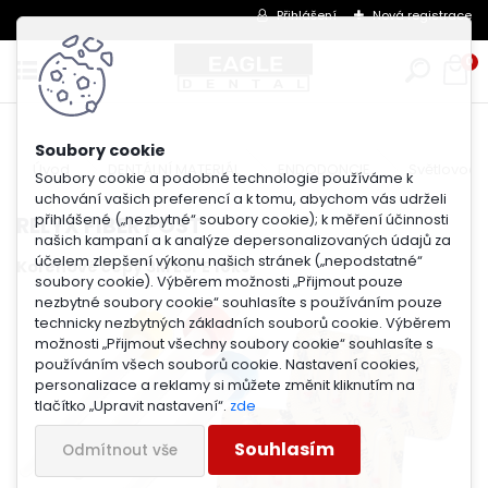
Přihlášení
Nová registrace
0
Úvod
DENTÁLNÍ MATERIÁL
ENDODONCIE
Světlovod
Soubory cookie a podobné technologie používáme k
uchování vašich preferencí a k tomu, abychom vás udrželi
přihlášené („nezbytné“ soubory cookie); k měření účinnosti
RELYX FIBER POST
našich kampaní a k analýze depersonalizovaných údajů za
účelem zlepšení výkonu našich stránek („nepodstatné“
Kořenové čepy 3M ESPE 10ks
soubory cookie). Výběrem možnosti „Přijmout pouze
nezbytné soubory cookie“ souhlasíte s používáním pouze
technicky nezbytných základních souborů cookie. Výběrem
možnosti „Přijmout všechny soubory cookie“ souhlasíte s
používáním všech souborů cookie. Nastavení cookies,
personalizace a reklamy si můžete změnit kliknutím na
tlačítko „Upravit nastavení“.
zde
Souhlasím
Odmítnout vše