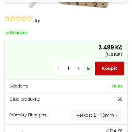
0x
Skladem
3 499 Kč
(140 EUR)
-
+
ks
Skladem:
10 ks
Číslo produktu:
50
Průměry Fiber post
Velikost 2 - 1,6mm
3 124 Kč