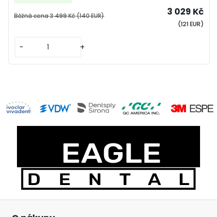
3 029 Kč
Běžná cena
3 499 Kč
(140 EUR)
(121 EUR)
-
+