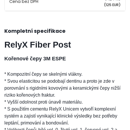
(125 EUR)
Kompletní specifikace
RelyX Fiber Post
Kořenové čepy 3M ESPE
* Kompozitní čepy se skelnými vlákny.
* Svou elasticitou se podobají dentinu a proto je zde v
porovnání s rigidními kovovými a keramickými čepy nižší
riziko kořenových fraktur.
* Vyšší odolnost proti únavě materiálu.
* S použitím cementu RelyX Unicem vytvoří komplexní
systém a zajistí vynikající klinické výsledky bez potřeby
leptání, primování a bondování.
* Velikosti čepů: bílé vel. 0, žluté vel. 1, červené vel. 2 a