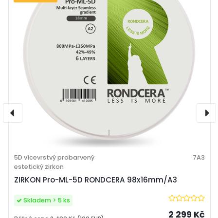
5D vícevrstvý probarvený
7A3
estetický zirkon
ZIRKON Pro-ML-5D RONDCERA 98x16mm/A3
Skladem > 5 ks
2 299 Kč