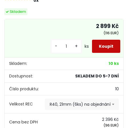
0x
Skladem
2 899 Kč
(116 EUR)
-
+
ks
Skladem:
10 ks
Dostupnost:
SKLADEM DO 5-7 DNÍ
Číslo produktu:
10
Velikost REC
R40, 21mm (6ks) na objednání
2 396 Kč
(96 EUR)