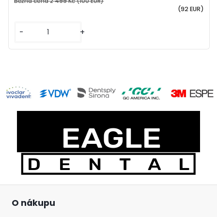
Běžná cena
2 499 Kč
(100 EUR)
(92 EUR)
-
+
O nákupu