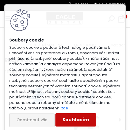
Přihlášení
Nová registrace
0
Úvod
DENTÁLNÍ MATERIÁL
ENDODONCIE
Endodontic
Soubory cookie a podobné technologie používáme k
uchování vašich preferencí a k tomu, abychom vás udrželi
přihlášené („nezbytné“ soubory cookie); k měření účinnosti
RECIPROC
našich kampaní a k analýze depersonalizovaných údajů za
účelem zlepšení výkonu našich stránek („nepodstatné“
reciprokační nástroje od značky VDW
soubory cookie). Výběrem možnosti „Přijmout pouze
nezbytné soubory cookie“ souhlasíte s používáním pouze
technicky nezbytných základních souborů cookie. Výběrem
možnosti „Přijmout všechny soubory cookie“ souhlasíte s
používáním všech souborů cookie. Nastavení cookies,
personalizace a reklamy si můžete změnit kliknutím na
tlačítko „Upravit nastavení“.
zde
Souhlasím
Odmítnout vše