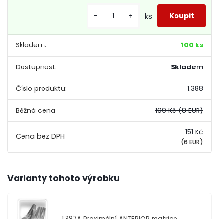
-
+
ks
Skladem:
100 ks
Dostupnost:
Skladem
Číslo produktu:
1.388
Běžná cena
199 Kč
(8 EUR)
151 Kč
(6 EUR)
Varianty tohoto výrobku
1.387A
Proximální ANTERIOR matrice