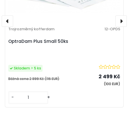
Trojrozměrný kofferdam
12-OPDS
OptraDam Plus Small 50ks
Skladem > 5 ks
2 499 Kč
Běžná cena
2 899 Kč
(116 EUR)
(100 EUR)
-
+