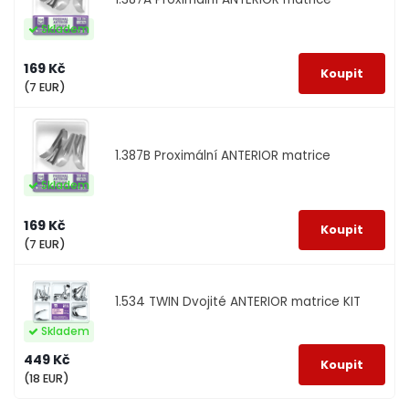
Skladem
169 Kč
(7 EUR)
1.387B
Proximální ANTERIOR matrice
Skladem
169 Kč
(7 EUR)
1.534
TWIN Dvojité ANTERIOR matrice KIT
Skladem
449 Kč
(18 EUR)