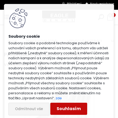
Přihlášení
Nová registrace
0
Úvod
DENTÁLNÍ MATERIÁL
VÝPLŇOVÉ MATERIÁLY
Mat
Soubory cookie a podobné technologie používáme k
uchování vašich preferencí a k tomu, abychom vás udrželi
přihlášené („nezbytné“ soubory cookie); k měření účinnosti
Proximální ANTERIOR matrice
našich kampaní a k analýze depersonalizovaných údajů za
účelem zlepšení výkonu našich stránek („nepodstatné“
Velké (šířka 9 mm)
soubory cookie). Výběrem možnosti „Přijmout pouze
nezbytné soubory cookie“ souhlasíte s používáním pouze
technicky nezbytných základních souborů cookie. Výběrem
možnosti „Přijmout všechny soubory cookie“ souhlasíte s
používáním všech souborů cookie. Nastavení cookies,
personalizace a reklamy si můžete změnit kliknutím na
tlačítko „Upravit nastavení“.
zde
Souhlasím
Odmítnout vše