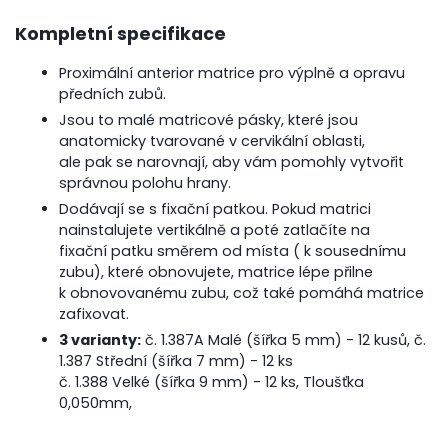
Kompletní specifikace
Proximální anterior matrice pro výplně a opravu
předních zubů.
Jsou to malé matricové pásky, které jsou
anatomicky tvarované v cervikální oblasti,
ale pak se narovnají, aby vám pomohly vytvořit
správnou polohu hrany.
Dodávají se s fixační patkou. Pokud matrici
nainstalujete vertikálně a poté zatlačíte na
fixační patku směrem od místa ( k sousednímu
zubu), které obnovujete, matrice lépe přilne
k obnovovanému zubu, což také pomáhá matrice
zafixovat.
3 varianty:
č. 1.387A Malé (šířka 5 mm) - 12 kusů, č.
1.387 Střední (šířka 7 mm) - 12 ks
č. 1.388 Velké (šířka 9 mm) - 12 ks, Tloušťka
0,050mm,