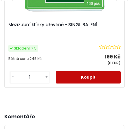
Mezizubní klínky dřevěné - SINGL BALENÍ
Skladem > 5
199 Kč
Běžná cena
249 Kč
(8 EUR)
-
+
Komentáře