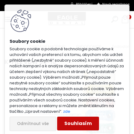
Přihlášení
Nová registrace
0
Úvod
DENTÁLNÍ MATERIÁL
ENDODONCIE
Endodontic
Soubory cookie a podobné technologie používáme k
uchování vašich preferencí a k tomu, abychom vás udrželi
přihlášené („nezbytné“ soubory cookie); k měření účinnosti
K-FILE VDW 06-10
našich kampaní a k analýze depersonalizovaných údajů za
účelem zlepšení výkonu našich stránek („nepodstatné“
soubory cookie). Výběrem možnosti „Přijmout pouze
nezbytné soubory cookie“ souhlasíte s používáním pouze
technicky nezbytných základních souborů cookie. Výběrem
možnosti „Přijmout všechny soubory cookie“ souhlasíte s
používáním všech souborů cookie. Nastavení cookies,
personalizace a reklamy si můžete změnit kliknutím na
tlačítko „Upravit nastavení“.
zde
Souhlasím
Odmítnout vše