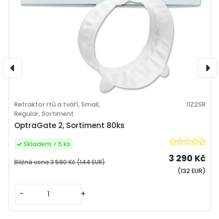
Retraktor rtů a tváří, Small,
11Z2SR
Regular, Sortiment
OptraGate 2, Sortiment 80ks
Skladem > 5 ks
3 290 Kč
Běžná cena
3 590 Kč
(144 EUR)
(132 EUR)
-
+