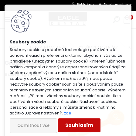
Přihlášení
Nová registrace
0
Úvod
DENTÁLNÍ MATERIÁL
VÝPLŇOVÉ MATERIÁLY
Kom
Soubory cookie a podobné technologie používáme k
uchování vašich preferencí a k tomu, abychom vás udrželi
přihlášené („nezbytné“ soubory cookie); k měření účinnosti
Gradia Direct
našich kampaní a k analýze depersonalizovaných údajů za
účelem zlepšení výkonu našich stránek („nepodstatné“
Balení 4g tuba
soubory cookie). Výběrem možnosti „Přijmout pouze
nezbytné soubory cookie“ souhlasíte s používáním pouze
technicky nezbytných základních souborů cookie. Výběrem
možnosti „Přijmout všechny soubory cookie“ souhlasíte s
používáním všech souborů cookie. Nastavení cookies,
personalizace a reklamy si můžete změnit kliknutím na
tlačítko „Upravit nastavení“.
zde
Souhlasím
Odmítnout vše